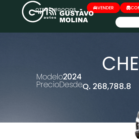
VENDER
CO
OTROS NEGOCIOS
CHE
Modelo
2024
Precio
Desde
Q. 268,788.8