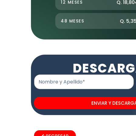
Q. 18,80
12 MESES
Q. 5,3
48 MESES
DESCARG
Nombre y Apellido*
ENVIAR Y DESCARG