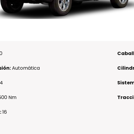
0
Caball
ión:
Automática
Cilind
4
Sistem
500 Nm
Tracci
:
16