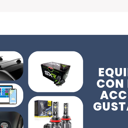
EQUI
CON 
ACC
GUST