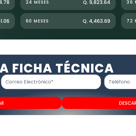
4.78
Q. 9,823.64
24 MESES
36 
51.06
Q. 4,463.69
60 MESES
72 
A FICHA TÉCNICA
Correo Electrónico*
Teléfono
AR
DESCA