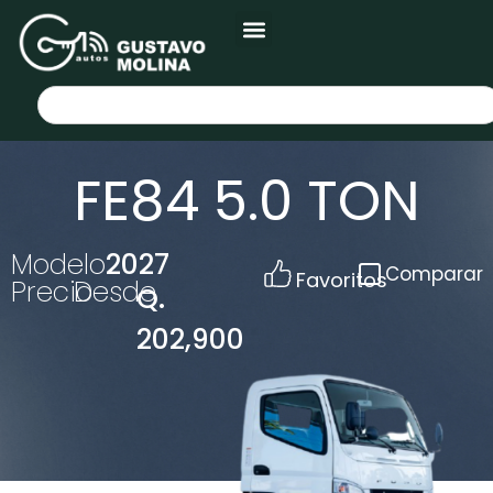
FE84 5.0 TON
Modelo
2027
Comparar
Favoritos
Precio
Desde
Q.
202,900