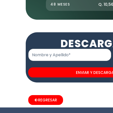
Q. 10,5
48 MESES
DESCARG
Nombre y Apellido*
ENVIAR Y DESCARG
REGRESAR