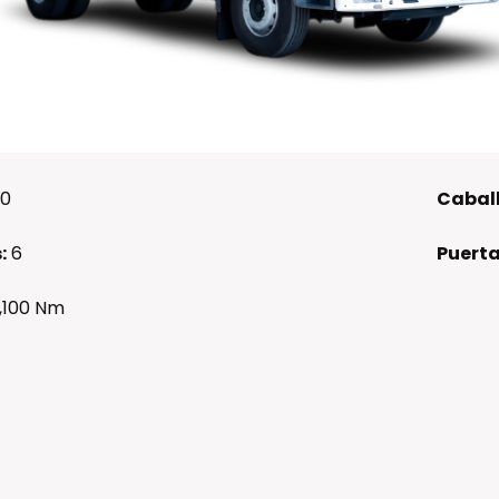
00
Caball
:
6
Puerta
1,100 Nm