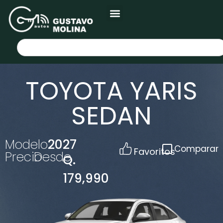
TOYOTA YARIS
SEDAN
Modelo
2027
Comparar
Favoritos
Precio
Desde
Q.
179,990